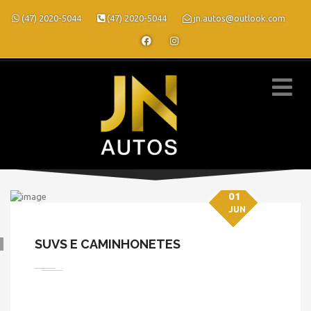
(47) 2020-5044
(47) 2020-5044
jn.autos@outlook.com
01
JUN
SUVS E CAMINHONETES
» SUVS E