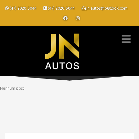
(47) 2020-5044
(47) 2020-5044
jn.autos@outlook.com
Nenhum post
» MODELO » CR-V