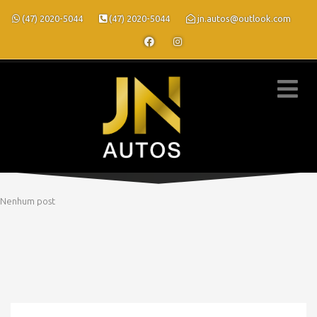
(47) 2020-5044
(47) 2020-5044
jn.autos@outlook.com
Nenhum post
» MODELO » ECLIPSE