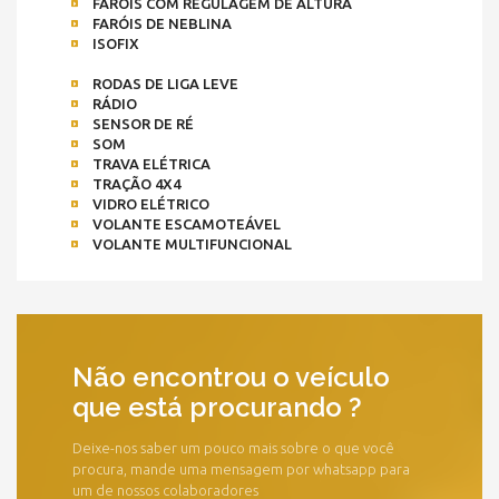
FARÓIS COM REGULAGEM DE ALTURA
FARÓIS DE NEBLINA
ISOFIX
RODAS DE LIGA LEVE
RÁDIO
SENSOR DE RÉ
SOM
TRAVA ELÉTRICA
TRAÇÃO 4X4
VIDRO ELÉTRICO
VOLANTE ESCAMOTEÁVEL
VOLANTE MULTIFUNCIONAL
Não encontrou o veículo
que está procurando ?
Deixe-nos saber um pouco mais sobre o que você
procura, mande uma mensagem por whatsapp para
um de nossos colaboradores