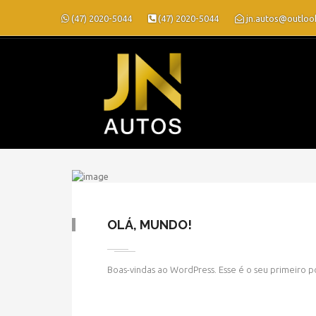
(47) 2020-5044
(47) 2020-5044
jn.autos@outloo
OLÁ, MUNDO!
Boas-vindas ao WordPress. Esse é o seu primeiro p