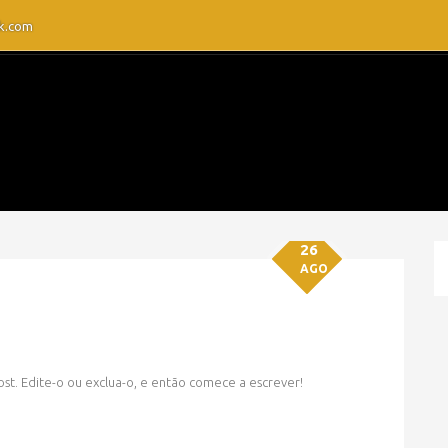
k.com
26
AGO
ost. Edite-o ou exclua-o, e então comece a escrever!
» OLÁ, MUNDO!